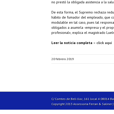
no prestó la obligada asistencia a la sal
De esta forma, el Supremo rechaza reduci
hábito de fumador del empleado, que con
modulable en tal caso, pues tal respons
obligados a asumirla -empresa y el propi
profesional», explica el magistrado Luel
Leer la noticia completa –
click aquí
20 febrero 2019
C/ Comtes de Bell-lloc, 161 local 4 08014 B
Copyright 2013 Assessoria Ferran & Saliner 