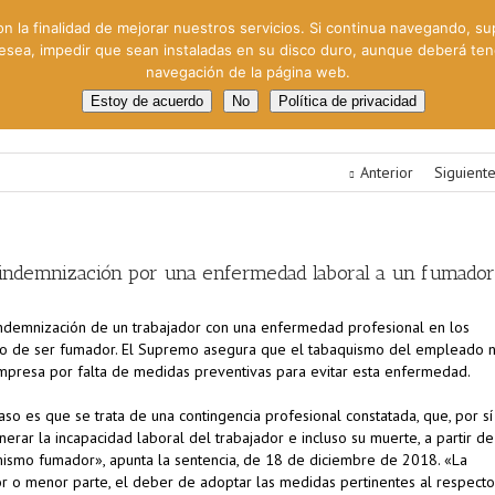
on la finalidad de mejorar nuestros servicios. Si continua navegando, su
 desea, impedir que sean instaladas en su disco duro, aunque deberá te
navegación de la página web.
oral
Gestión Cinematográfica
Otros servicios
Clie
Estoy de acuerdo
No
Política de privacidad
Anterior
Siguient
 indemnización por una enfermedad laboral a un fumador
indemnización de un trabajador con una enfermedad profesional en los
ho de ser fumador. El Supremo asegura que el tabaquismo del empleado 
mpresa por falta de medidas preventivas para evitar esta enfermedad.
so es que se trata de una contingencia profesional constatada, que, por sí
nerar la incapacidad laboral del trabajador e incluso su muerte, a partir de
imismo fumador», apunta la sentencia, de 18 de diciembre de 2018. «La
r o menor parte, el deber de adoptar las medidas pertinentes al respecto