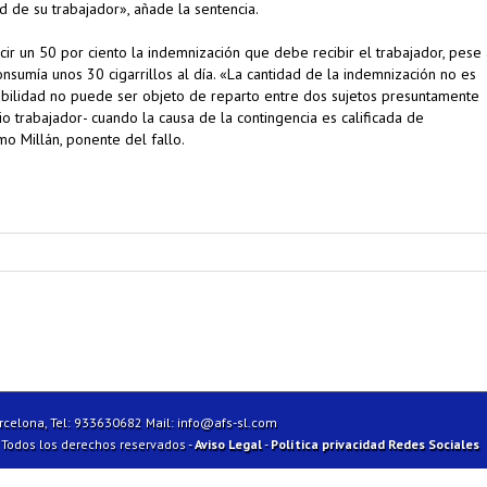
ud de su trabajador», añade la sentencia.
r un 50 por ciento la indemnización que debe recibir el trabajador, pese 
sumía unos 30 cigarrillos al día. «La cantidad de la indemnización no es
abilidad no puede ser objeto de reparto entre dos sujetos presuntamente
o trabajador- cuando la causa de la contingencia es calificada de
mo Millán, ponente del fallo.
arcelona, Tel: 933630682 Mail:
info@afs-sl.com
| Todos los derechos reservados -
Aviso Legal
-
Política privacidad Redes Sociales