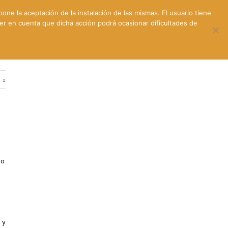
pone la aceptación de la instalación de las mismas. El usuario tiene
ner en cuenta que dicha acción podrá ocasionar dificultades de
ntes
Contacto y dónde estamos
e
no
 y