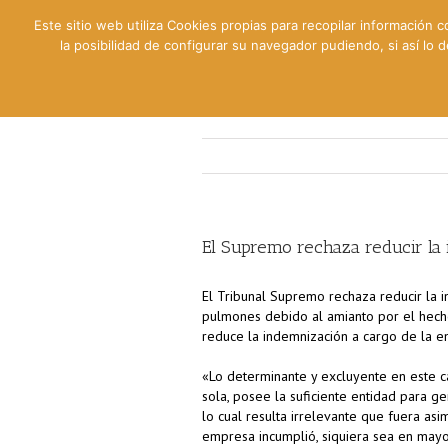
Este sitio web utiliza Cookies propias para recopilar información c
la posibilidad de configurar su navegador pudiendo, si así lo
Contable
Fiscal
Lab
El Supremo rechaza reducir la
El Tribunal Supremo rechaza reducir la 
pulmones debido al amianto por el hec
reduce la indemnización a cargo de la e
«Lo determinante y excluyente en este ca
sola, posee la suficiente entidad para ge
lo cual resulta irrelevante que fuera as
empresa incumplió, siquiera sea en mayo