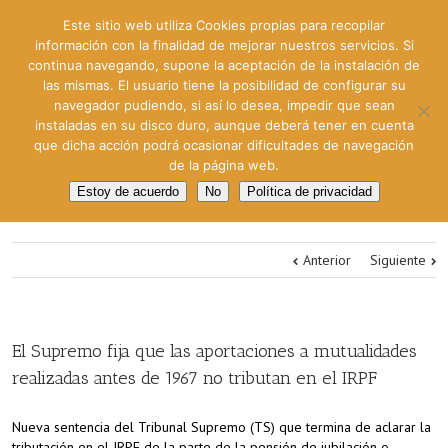
Este sitio web utiliza Cookies propias para recopilar
información con la finalidad de mejorar nuestros servicios. Si
continua navegando, supone la aceptación de la instalación de
las mismas. El usuario tiene la posibilidad de configurar su
navegador pudiendo, si así lo desea, impedir que sean
instaladas en su disco duro, aunque deberá tener en cuenta
que dicha acción podrá ocasionar dificultades de navegación
de la página web.
Estoy de acuerdo
No
Política de privacidad
Anterior
Siguiente
El Supremo fija que las aportaciones a mutualidades
realizadas antes de 1967 no tributan en el IRPF
Nueva sentencia del Tribunal Supremo (TS) que termina de aclarar la
tributación en el IRPF de la parte de la pensión de jubilación o