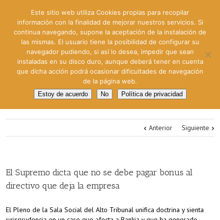
Este sitio web utiliza Cookies propias para recopilar
información con la finalidad de mejorar nuestros servicios. Si
continua navegando, supone la aceptación de la instalación de
las mismas. El usuario tiene la posibilidad de configurar su
navegador pudiendo, si así lo desea, impedir que sean
instaladas en su disco duro, aunque deberá tener en cuenta
que dicha acción podrá ocasionar dificultades de navegación
de la página web.
Estoy de acuerdo
No
Política de privacidad
Anterior
Siguiente
El Supremo dicta que no se debe pagar bonus al
directivo que deja la empresa
El Pleno de la Sala Social del Alto Tribunal unifica doctrina y sienta
jurisprudencia en un caso que afecta a Bankia y que ha generado