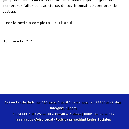
numerosos fallos contradictorios de los Tribunales Superiores de
Justicia.
Leer la noticia completa –
click aquí
19 noviembre 2020
C/ Comtes de Bell-lloc, 161 local 4 08014 Barcelona, Tel: 933630682 Mail:
info@afs-sl.com
Copyright 2013 Assessoria Ferran & Saliner | Todos los derechos
reservados -
Aviso Legal
-
Política privacidad Redes Sociales