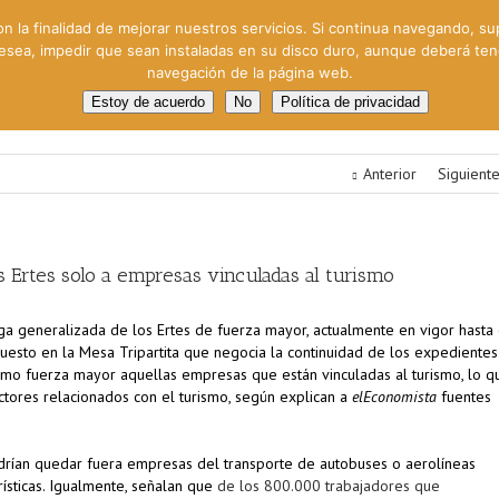
on la finalidad de mejorar nuestros servicios. Si continua navegando, su
 desea, impedir que sean instaladas en su disco duro, aunque deberá te
navegación de la página web.
oral
Gestión Cinematográfica
Otros servicios
Clie
Estoy de acuerdo
No
Política de privacidad
Anterior
Siguient
s Ertes solo a empresas vinculadas al turismo
ga generalizada de los Ertes de fuerza mayor, actualmente en vigor hasta 
sto en la Mesa Tripartita que negocia la continuidad de los expedientes
o fuerza mayor aquellas empresas que están vinculadas al turismo, lo q
ctores relacionados con el turismo, según explican a
elEconomista
fuentes
drían quedar fuera empresas del transporte de autobuses o aerolíneas
ísticas. Igualmente, señalan que
de los 800.000 trabajadores que