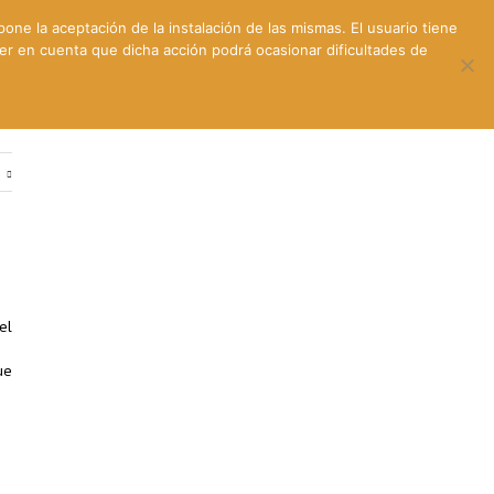
pone la aceptación de la instalación de las mismas. El usuario tiene
ner en cuenta que dicha acción podrá ocasionar dificultades de
ntes
Contacto y dónde estamos
e
el
ue