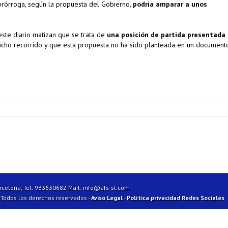
a prórroga, según la propuesta del Gobierno,
podría amparar a unos
este diario matizan que se trata de
una posición de partida presentada
cho recorrido y que esta propuesta no ha sido planteada en un documento
arcelona, Tel: 933630682 Mail:
info@afs-sl.com
| Todos los derechos reservados -
Aviso Legal
-
Política privacidad Redes Sociales