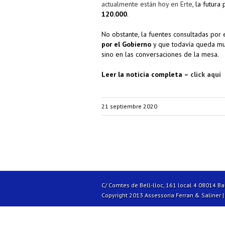
actualmente están hoy en Erte
, la futur
120.000
.
No obstante, la fuentes consultadas por 
por el Gobierno
y que todavía queda mu
sino en las conversaciones de la mesa.
Leer la noticia completa –
click aquí
21 septiembre 2020
C/ Comtes de Bell-lloc, 161 local 4 08014 B
Copyright 2013 Assessoria Ferran & Saliner 