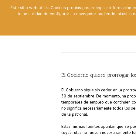
Este sitio web utiliza Cookies propias para recopilar información c
la posibilidad de configurar su navegador pudiendo, si así lo
Contable
Fiscal
Lab
El Gobierno quiere prorrogar lo
El Gobierno sigue sin ceder en la prorro
30 de septiembre. De momento, ha propue
temporales de empleo que continúen com
no significa necesariamente todos los se
de la patronal.
Estas mismas fuentes apuntan que se po
cuyas rutas no fuesen necesariamente tur