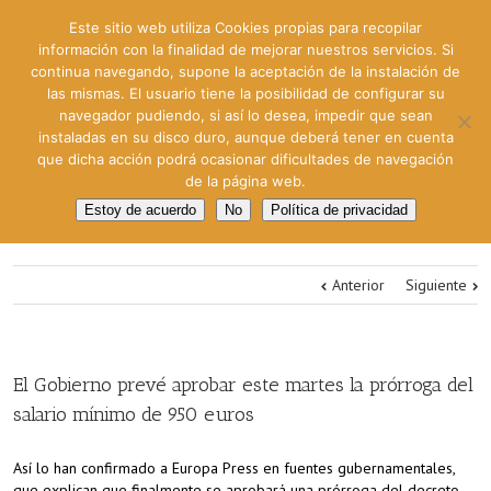
Este sitio web utiliza Cookies propias para recopilar
información con la finalidad de mejorar nuestros servicios. Si
continua navegando, supone la aceptación de la instalación de
las mismas. El usuario tiene la posibilidad de configurar su
navegador pudiendo, si así lo desea, impedir que sean
instaladas en su disco duro, aunque deberá tener en cuenta
que dicha acción podrá ocasionar dificultades de navegación
de la página web.
Estoy de acuerdo
No
Política de privacidad
Anterior
Siguiente
El Gobierno prevé aprobar este martes la prórroga del
salario mínimo de 950 euros
Así lo han confirmado a Europa Press en fuentes gubernamentales,
que explican que finalmente se aprobará una prórroga del decreto