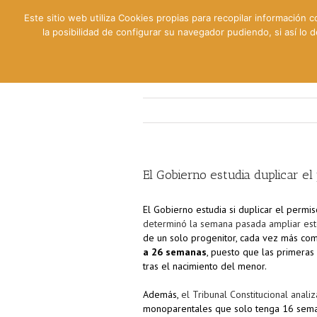
Este sitio web utiliza Cookies propias para recopilar información c
la posibilidad de configurar su navegador pudiendo, si así lo
Contable
Fiscal
Lab
El Gobierno estudia duplicar e
El Gobierno estudia si duplicar el permi
determinó la semana pasada ampliar es
de un solo progenitor, cada vez más co
a 26 semanas
, puesto que las primeras
tras el nacimiento del menor.
Además,
el Tribunal Constitucional anali
monoparentales que solo tenga 16 semana