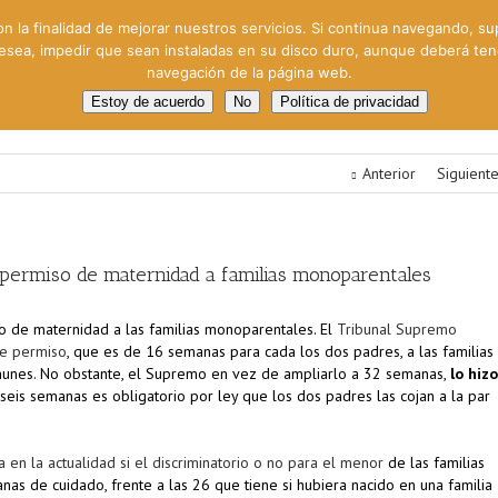
on la finalidad de mejorar nuestros servicios. Si continua navegando, su
 desea, impedir que sean instaladas en su disco duro, aunque deberá te
navegación de la página web.
oral
Gestión Cinematográfica
Otros servicios
Clie
Estoy de acuerdo
No
Política de privacidad
Anterior
Siguient
l permiso de maternidad a familias monoparentales
so de maternidad a las familias monoparentales. El
Tribunal Supremo
te permiso
, que es de 16 semanas para cada los dos padres, a las familias
munes. No obstante, el Supremo en vez de ampliarlo a 32 semanas,
lo hizo
 seis semanas es obligatorio por ley que los dos padres las cojan a la par
za en la actualidad si el discriminatorio o no para el menor
de las familias
s de cuidado, frente a las 26 que tiene si hubiera nacido en una familia