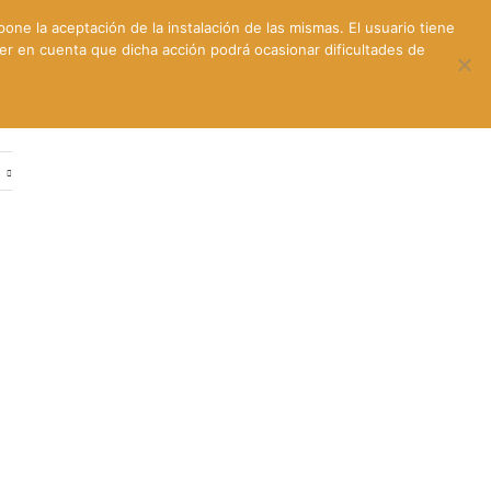
pone la aceptación de la instalación de las mismas. El usuario tiene
ner en cuenta que dicha acción podrá ocasionar dificultades de
ntes
Contacto y dónde estamos
e