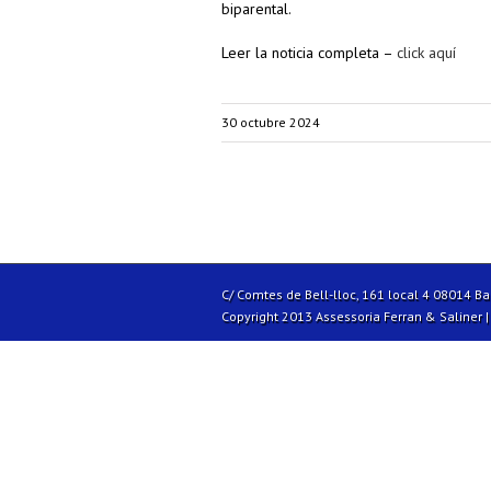
biparental.
Leer la noticia completa –
click aquí
30 octubre 2024
C/ Comtes de Bell-lloc, 161 local 4 08014 B
Copyright 2013 Assessoria Ferran & Saliner 