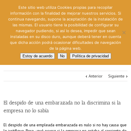
Este sitio web utiliza Cookies propias para recopilar
información con la finalidad de mejorar nuestros servicios. Si
continua navegando, supone la aceptación de la instalación de
las mismas. El usuario tiene la posibilidad de configurar su
navegador pudiendo, si así lo desea, impedir que sean
instaladas en su disco duro, aunque deberá tener en cuenta
que dicha acción podrá ocasionar dificultades de navegación
de la página web.
Estoy de acuerdo
No
Política de privacidad
Anterior
Siguiente
El despido de una embarazada no la discrimina si la
empresa no lo sabía
El despido de una empleada embarazada es nulo si no hay causa que
lo justifique. Pero ¿qué ocurre si la empresa no estaba al corriente de