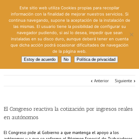
Este sitio web utiliza Cookies propias para recopilar
información con la finalidad de mejorar nuestros servicios. Si
continua navegando, supone la aceptación de la instalación de
las mismas. El usuario tiene la posibilidad de configurar su
navegador pudiendo, si así lo desea, impedir que sean
instaladas en su disco duro, aunque deberá tener en cuenta
que dicha acción podrá ocasionar dificultades de navegación
de la página web.
Estoy de acuerdo
No
Política de privacidad
Anterior
Siguiente
El Congreso reactiva la cotización por ingresos reales
en autónomos
El Congreso pide al Gobierno a que mantenga el apoyo a los
autónomos y a que se reforme el Régimen Especial de Trabajadores