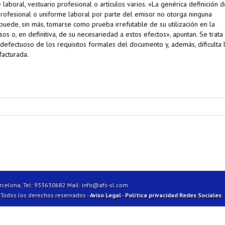
aboral, vestuario profesional o artículos varios. «La genérica definición d
r profesional o uniforme laboral por parte del emisor no otorga ninguna
 puede, sin más, tomarse como prueba irrefutable de su utilización en la
sos o, en definitiva, de su necesariedad a estos efectos», apuntan. Se trata
defectuoso de los requisitos formales del documento y, además, dificulta 
facturada.
arcelona, Tel: 933630682 Mail:
info@afs-sl.com
| Todos los derechos reservados -
Aviso Legal
-
Política privacidad Redes Sociales