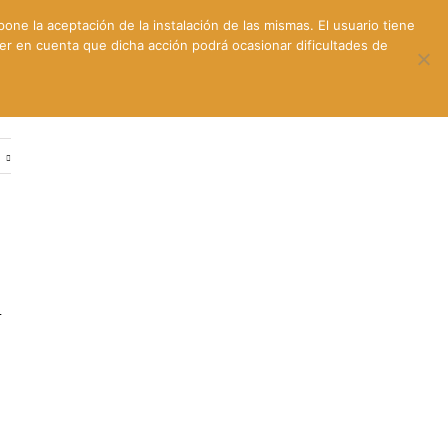
pone la aceptación de la instalación de las mismas. El usuario tiene
ner en cuenta que dicha acción podrá ocasionar dificultades de
ntes
Contacto y dónde estamos
e
r