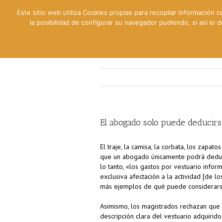
Este sitio web utiliza Cookies propias para recopilar información c
la posibilidad de configurar su navegador pudiendo, si así lo
Contable
Fiscal
Lab
El abogado solo puede deducirs
El traje, la camisa, la corbata, los zapat
que un abogado únicamente podrá deduci
lo tanto, «los gastos por vestuario info
exclusiva afectación a la actividad [de l
más ejemplos de qué puede considerarse
Asimismo, los magistrados rechazan que 
descripción clara del vestuario adquirid