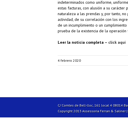
indeterminados como uniforme, uniforme l
estas facturas, con alusión a su carácte
naturaleza a las prendas y, por tanto, no
actividad, de su correlación con los ingre
de un incumplimiento o un cumplimiento 
prueba de la existencia de la operación 
Leer la noticia completa –
click aquí
4 febrero 2020
C/ Comtes de Bell-lloc, 161 local 4 08014 B
Copyright 2013 Assessoria Ferran & Saliner 