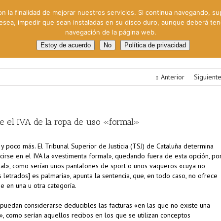
on la finalidad de mejorar nuestros servicios. Si continua navegando, su
 desea, impedir que sean instaladas en su disco duro, aunque deberá te
navegación de la página web.
oral
Gestión Cinematográfica
Otros servicios
Clie
Estoy de acuerdo
No
Política de privacidad
Anterior
Siguient
e el IVA de la ropa de uso «formal»
os y poco más. El Tribunal Superior de Justicia (TSJ) de Cataluña determina
rse en el IVA la «vestimenta formal», quedando fuera de esta opción, po
rmal», como serían unos pantalones de sport o unos vaqueros «cuya no
os letrados] es palmaria», apunta la sentencia, que, en todo caso, no ofrece
 en una u otra categoría.
puedan considerarse deducibles las facturas «en las que no existe una
o», como serían aquellos recibos en los que se utilizan conceptos