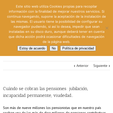
Este sitio web utiliza Cookies propias para recopilar
información con la finalidad de mejorar nuestros servicios. Si
continua navegando, supone la aceptación de la instalación de
las mismas. El usuario tiene la posibilidad de configurar su
navegador pudiendo, si así lo desea, impedir que sean
instaladas en su disco duro, aunque deberá tener en cuenta
que dicha acción podrá ocasionar dificultades de navegación
de la página web.
Estoy de acuerdo
No
Política de privacidad
Anterior
Siguiente
Cuándo se cobran las pensiones: jubilación,
incapacidad permanente, viudedad…
Son más de nueve millones los pensionistas que en nuestro país
reciben una de las más de diez millones de pensiones contributivas