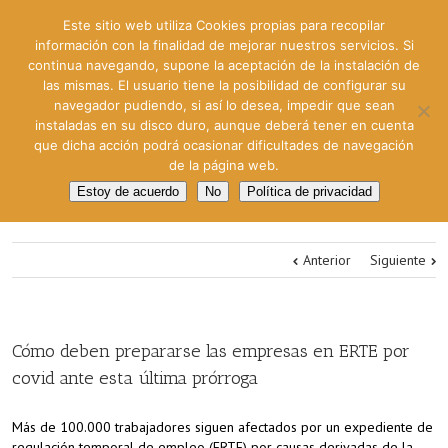
Este sitio web utiliza Cookies propias para recopilar
información con la finalidad de mejorar nuestros servicios. Si
continua navegando, supone la aceptación de la instalación de
las mismas. El usuario tiene la posibilidad de configurar su
navegador pudiendo, si así lo desea, impedir que sean
instaladas en su disco duro, aunque deberá tener en cuenta
que dicha acción podrá ocasionar dificultades de navegación
de la página web.
Estoy de acuerdo
No
Política de privacidad
Anterior
Siguiente
Cómo deben prepararse las empresas en ERTE por
covid ante esta última prórroga
Más de 100.000 trabajadores siguen afectados por un expediente de
regulación temporal de empleo (ERTE) por causas derivadas de la