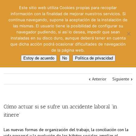
Este sitio web utiliza Cookies propias para recopilar
información con la finalidad de mejorar nuestros servicios. Si
continua navegando, supone la aceptación de la instalación de
las mismas. El usuario tiene la posibilidad de configurar su
navegador pudiendo, si así lo desea, impedir que sean
instaladas en su disco duro, aunque deberá tener en cuenta
que dicha acción podrá ocasionar dificultades de navegación
de la página web.
Estoy de acuerdo
No
Política de privacidad
Anterior
Siguiente
Cómo actuar si se sufre un accidente laboral ‘in
itinere’
Las nuevas formas de organización del trabajo, la conciliación con la
vida personal y la evolución de los hábitos sociales amplían el