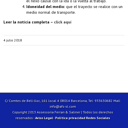
el nexo causal con la ida o la vuelta al trabajo.
Idoneidad del medio:
que el trayecto se realice con un
medio normal de transporte.
Leer la noticia completa –
click aquí
4 julio 2018
C/ Comtes de Bell-lloc, 161 local 4 08014 Barcelona, Tel: 933630682 Mail:
info@afs-sl.com
Copyright 2013 Assessoria Ferran & Saliner | Todos los derechos
reservados -
Aviso Legal
-
Política privacidad Redes Sociales