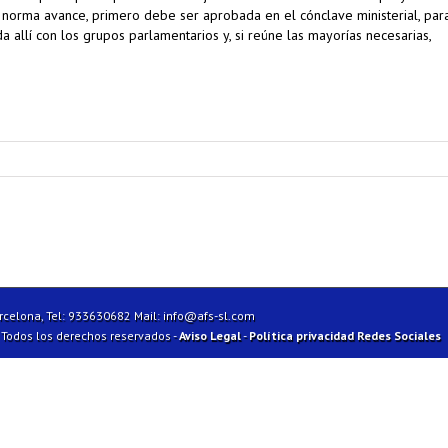
a norma avance, primero debe ser aprobada en el cónclave ministerial, par
 allí con los grupos parlamentarios y, si reúne las mayorías necesarias,
arcelona, Tel: 933630682 Mail:
info@afs-sl.com
| Todos los derechos reservados -
Aviso Legal
-
Política privacidad Redes Sociales