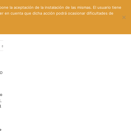
pone la aceptación de la instalación de las mismas. El usuario tiene
ner en cuenta que dicha acción podrá ocasionar dificultades de
ntes
Contacto y dónde estamos
e
eo
do
,
l
e