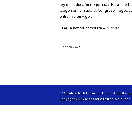
ley de reducción de jornada. Para que l
luego ser remitida al Congreso, negociada
entrar ya en vigor.
Leer la noticia completa –
click aquí
8 enero 2025
C/ Comtes de Bell-lloc, 161 local 4 08014 B
Copyright 2013 Assessoria Ferran & Saliner 