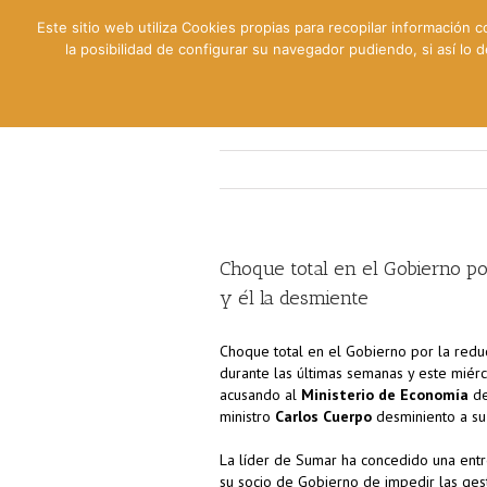
Este sitio web utiliza Cookies propias para recopilar información c
la posibilidad de configurar su navegador pudiendo, si así lo
Contable
Fiscal
Lab
Choque total en el Gobierno po
y él la desmiente
Choque total en el Gobierno por la reduc
durante las últimas semanas y este miérc
acusando al
Ministerio de Economía
de
ministro
Carlos Cuerpo
desminiento a su
La líder de Sumar ha concedido una entre
su socio de Gobierno de impedir las ges