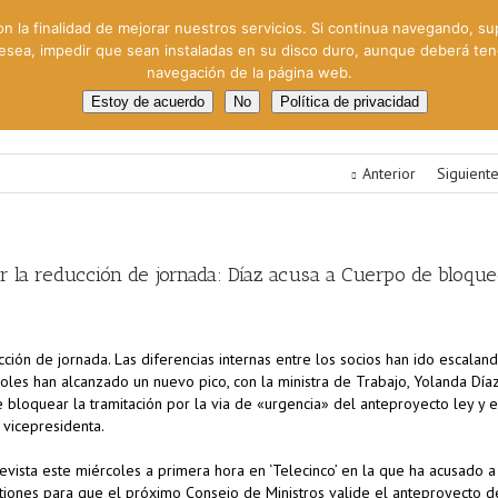
on la finalidad de mejorar nuestros servicios. Si continua navegando, su
 desea, impedir que sean instaladas en su disco duro, aunque deberá te
navegación de la página web.
oral
Gestión Cinematográfica
Otros servicios
Clie
Estoy de acuerdo
No
Política de privacidad
Anterior
Siguient
r la reducción de jornada: Díaz acusa a Cuerpo de bloqu
ción de jornada. Las diferencias internas entre los socios han ido escalan
oles han alcanzado un nuevo pico, con la ministra de Trabajo, Yolanda Díaz
 bloquear la tramitación por la via de «urgencia» del anteproyecto ley y e
 vicepresidenta.
vista este miércoles a primera hora en ‘Telecinco’ en la que ha acusado a
tiones para que el próximo Consejo de Ministros valide el anteproyecto d