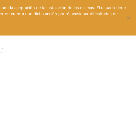
pone la aceptación de la instalación de las mismas. El usuario tiene
ner en cuenta que dicha acción podrá ocasionar dificultades de
ntes
Contacto y dónde estamos
e
s