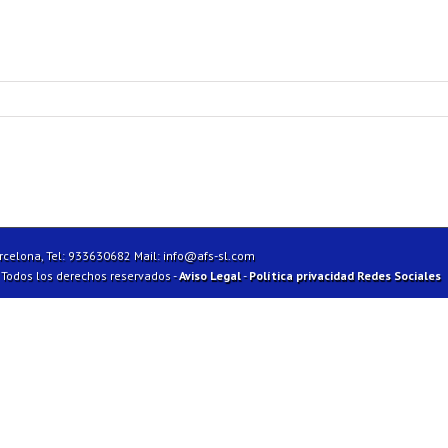
arcelona, Tel: 933630682 Mail:
info@afs-sl.com
| Todos los derechos reservados -
Aviso Legal
-
Política privacidad Redes Sociales