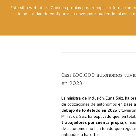
Este sitio web utiliza Cookies propias para recopilar información c
la posibilidad de configurar su navegador pudiendo, si así lo
Contable
Fiscal
Lab
Casi 800.000 autónomos tuvier
en 2023
La ministra de Inclusión, Elma Saiz, ha 
de
cotizaciones de autónomos
en base a
debajo de lo debido en 2023
y tuvieron
Ministros, Saiz ha explicado que, en total
trabajadores por cuenta propia
, emiti
de autónomos no han tenido que regulariz
obligados a hacerlo.