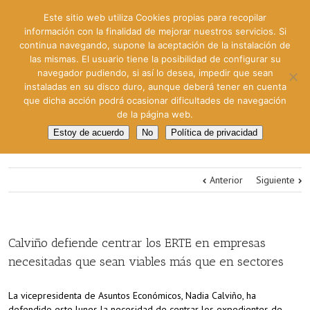
Este sitio web utiliza Cookies propias para recopilar
información con la finalidad de mejorar nuestros servicios. Si
continua navegando, supone la aceptación de la instalación de
las mismas. El usuario tiene la posibilidad de configurar su
navegador pudiendo, si así lo desea, impedir que sean
instaladas en su disco duro, aunque deberá tener en cuenta
que dicha acción podrá ocasionar dificultades de navegación
de la página web.
Estoy de acuerdo
No
Política de privacidad
Anterior
Siguiente
Calviño defiende centrar los ERTE en empresas
necesitadas que sean viables más que en sectores
La vicepresidenta de Asuntos Económicos, Nadia Calviño, ha
defendido este lunes la necesidad de centrar los expedientes de