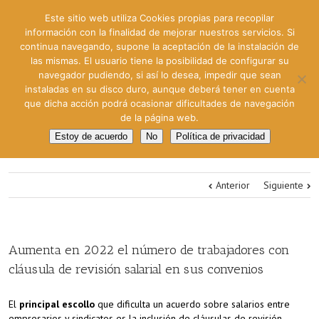
Este sitio web utiliza Cookies propias para recopilar
información con la finalidad de mejorar nuestros servicios. Si
continua navegando, supone la aceptación de la instalación de
las mismas. El usuario tiene la posibilidad de configurar su
navegador pudiendo, si así lo desea, impedir que sean
instaladas en su disco duro, aunque deberá tener en cuenta
que dicha acción podrá ocasionar dificultades de navegación
de la página web.
Estoy de acuerdo
No
Política de privacidad
Anterior
Siguiente
Aumenta en 2022 el número de trabajadores con
cláusula de revisión salarial en sus convenios
El
principal escollo
que dificulta un acuerdo sobre salarios entre
empresarios y sindicatos es la inclusión de cláusulas de revisión