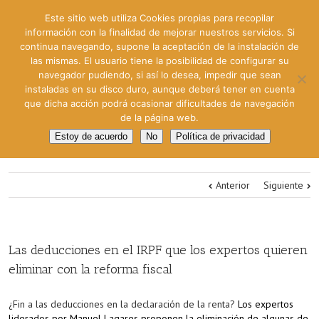
Este sitio web utiliza Cookies propias para recopilar
información con la finalidad de mejorar nuestros servicios. Si
continua navegando, supone la aceptación de la instalación de
las mismas. El usuario tiene la posibilidad de configurar su
navegador pudiendo, si así lo desea, impedir que sean
instaladas en su disco duro, aunque deberá tener en cuenta
que dicha acción podrá ocasionar dificultades de navegación
de la página web.
Estoy de acuerdo
No
Política de privacidad
Anterior
Siguiente
Las deducciones en el IRPF que los expertos quieren
eliminar con la reforma fiscal
¿Fin a las deducciones en la declaración de la renta?
Los expertos
liderados por Manuel Lagares proponen la eliminación de algunas de