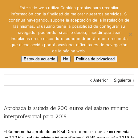
Este sitio web utiliza Cookies propias para recopilar
información con la finalidad de mejorar nuestros servicios. Si
continua navegando, supone la aceptación de la instalación de
las mismas. El usuario tiene la posibilidad de configurar su
navegador pudiendo, si así lo desea, impedir que sean
instaladas en su disco duro, aunque deberá tener en cuenta
que dicha acción podrá ocasionar dificultades de navegación
de la página web.
Estoy de acuerdo
No
Política de privacidad
Anterior
Siguiente
Aprobada la subida de 900 euros del salario mínimo
interprofesional para 2019
El Gobierno ha aprobado un Real Decreto por el que se incrementa
un 22,3% el salario mínimo interprofesional (SMI) para el año 2019, la