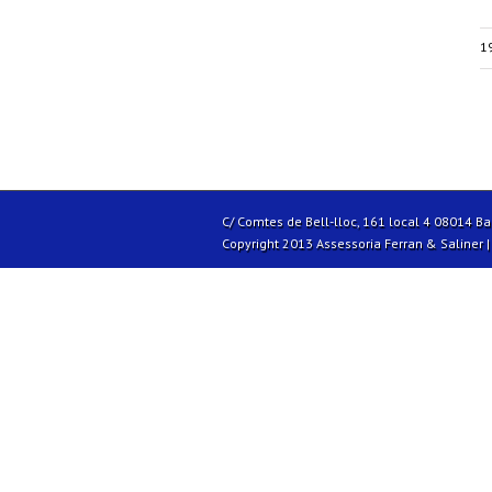
1
C/ Comtes de Bell-lloc, 161 local 4 08014 B
Copyright 2013 Assessoria Ferran & Saliner 