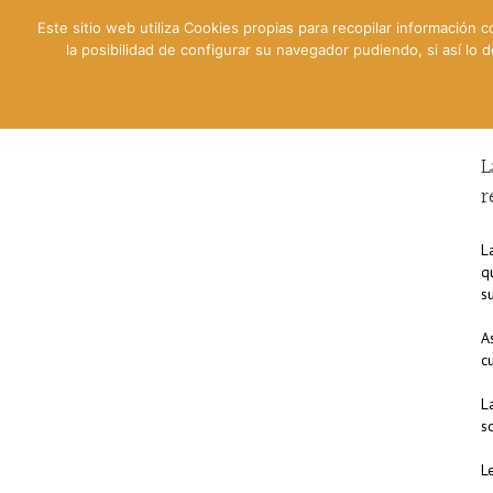
Este sitio web utiliza Cookies propias para recopilar información c
la posibilidad de configurar su navegador pudiendo, si así lo
Contable
Fiscal
Lab
L
r
L
q
s
A
c
L
s
L