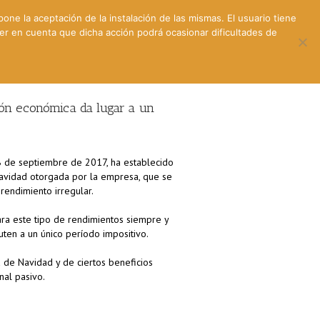
pone la aceptación de la instalación de las mismas. El usuario tiene
ner en cuenta que dicha acción podrá ocasionar dificultades de
ntes
Contacto y dónde estamos
ión económica da lugar a un
18 de septiembre de 2017, ha establecido
Navidad otorgada por la empresa, que se
rendimiento irregular.
ara este tipo de rendimientos siempre y
ten a un único período impositivo.
a de Navidad y de ciertos beneficios
nal pasivo.