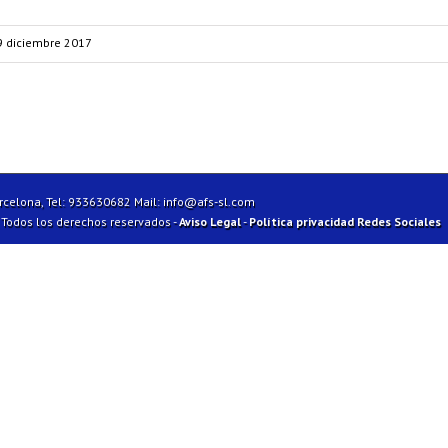
9 diciembre 2017
arcelona, Tel: 933630682 Mail:
info@afs-sl.com
| Todos los derechos reservados -
Aviso Legal
-
Política privacidad Redes Sociales