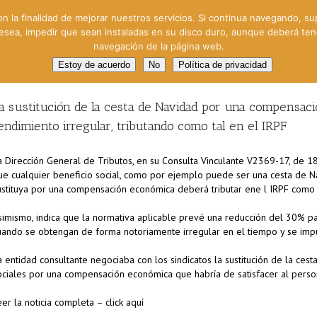
on la finalidad de mejorar nuestros servicios. Si continua navegando, su
 desea, impedir que sean instaladas en su disco duro, aunque deberá te
navegación de la página web.
oral
Gestión Cinematográfica
Otros servicios
Clie
Estoy de acuerdo
No
Política de privacidad
a sustitución de la cesta de Navidad por una compensac
endimiento irregular, tributando como tal en el IRPF
a Dirección General de Tributos, en su Consulta Vinculante V2369-17, de 
ue cualquier beneficio social, como por ejemplo puede ser una cesta de 
ustituya por una compensación económica deberá tributar ene l IRPF como 
simismo, indica que la normativa aplicable prevé una reducción del 30% p
uando se obtengan de forma notoriamente irregular en el tiempo y se impu
a entidad consultante negociaba con los sindicatos la sustitución de la cest
ociales por una compensación económica que habría de satisfacer al perso
eer la noticia completa – click aquí