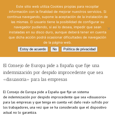
Este sitio web utiliza Cookies propias para recopilar
información con la finalidad de mejorar nuestros servicios. Si
continua navegando, supone la aceptación de la instalación de
las mismas. El usuario tiene la posibilidad de configurar su
navegador pudiendo, si así lo desea, impedir que sean
instaladas en su disco duro, aunque deberá tener en cuenta
que dicha acción podrá ocasionar dificultades de navegación
de la página web.
Estoy de acuerdo
No
Política de privacidad
El Consejo de Europa pide a España que fije una
indemnización por despido improcedente que sea
«disuasoria» para las empresas
El Consejo de Europa pide a España que fije un sistema
de indemnización por despido improcedente que sea «disuasorio»
para las empresas y que tenga en cuenta «el daño real» sufrido por
los trabajadores, una vez que se ha considerado que el dispositivo
actual no lo garantiza.