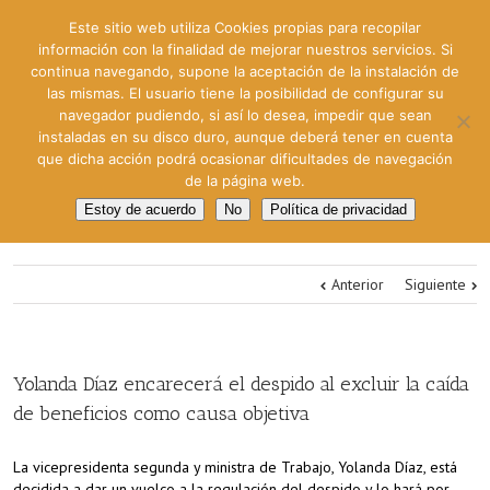
Este sitio web utiliza Cookies propias para recopilar
información con la finalidad de mejorar nuestros servicios. Si
continua navegando, supone la aceptación de la instalación de
las mismas. El usuario tiene la posibilidad de configurar su
navegador pudiendo, si así lo desea, impedir que sean
instaladas en su disco duro, aunque deberá tener en cuenta
que dicha acción podrá ocasionar dificultades de navegación
de la página web.
Estoy de acuerdo
No
Política de privacidad
Anterior
Siguiente
Yolanda Díaz encarecerá el despido al excluir la caída
de beneficios como causa objetiva
La vicepresidenta segunda y ministra de Trabajo, Yolanda Díaz, está
decidida a dar un vuelco a la regulación del despido y lo hará por