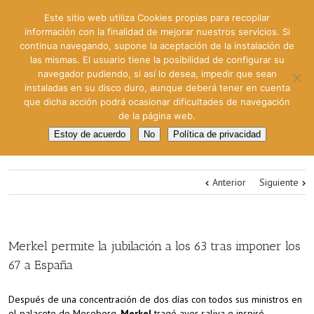
Este sitio web utiliza Cookies propias para recopilar
información con la finalidad de mejorar nuestros servicios. Si
continua navegando, supone la aceptación de la instalación de
las mismas. El usuario tiene la posibilidad de configurar su
navegador pudiendo, si así lo desea, impedir que sean
instaladas en su disco duro, aunque deberá tener en cuenta
que dicha acción podrá ocasionar dificultades de navegación
de la página web.
Estoy de acuerdo
No
Política de privacidad
Anterior
Siguiente
Merkel permite la jubilación a los 63 tras imponer los
67 a España
Después de una concentración de dos días con todos sus ministros en
el palacete de Meseberg,
Merkel
tragó ayer saliva e inspiró