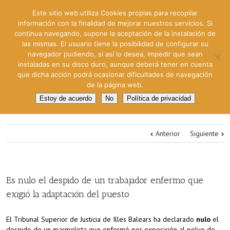
Este sitio web utiliza Cookies propias para recopilar
información con la finalidad de mejorar nuestros servicios. Si
continua navegando, supone la aceptación de la instalación de
las mismas. El usuario tiene la posibilidad de configurar su
navegador pudiendo, si así lo desea, impedir que sean
instaladas en su disco duro, aunque deberá tener en cuenta
que dicha acción podrá ocasionar dificultades de navegación
de la página web.
Estoy de acuerdo
No
Política de privacidad
Anterior
Siguiente
Es nulo el despido de un trabajador enfermo que
exigió la adaptación del puesto
El Tribunal Superior de Justicia de Illes Balears ha declarado
nulo
el
despido de un marmolista que enfermó por exposición al polvo de