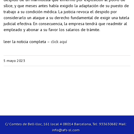
sílice, y que meses antes había exigido la adaptación de su puesto de
trabajo a su condición médica. La justicia revoca el despido por
considerarlo un ataque a su derecho fundamental de exigir una tutela
judicial efectiva. En consecuencia, la empresa tendrá que readmitir al
empleado y abonar a su favor los salarios de trámite.
leer la noticia completa –
click aquí
5 mayo 2023
C/ Comtes de Bell-lloc, 161 local 4 08014 Barcelona, Tel: 933630682 Mail:
info@afs-sl.com