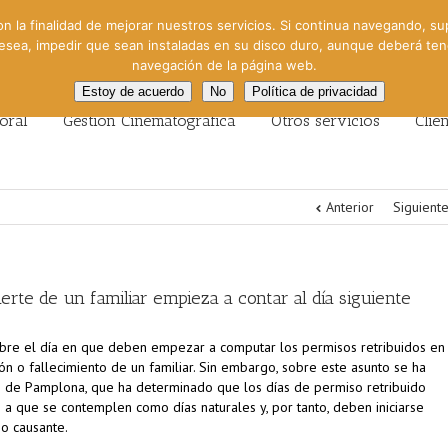
on la finalidad de mejorar nuestros servicios. Si continua navegando, su
 desea, impedir que sean instaladas en su disco duro, aunque deberá te
navegación de la página web.
Estoy de acuerdo
No
Política de privacidad
oral
Gestión Cinematográfica
Otros servicios
Clie
Anterior
Siguient
erte de un familiar empieza a contar al día siguiente
 sobre el día en que deben empezar a computar los permisos retribuidos en
n o fallecimiento de un familiar. Sin embargo, sobre este asunto se ha
3 de Pamplona, que ha determinado que los días de permiso retribuido
a que se contemplen como días naturales y, por tanto, deben iniciarse
ho causante.