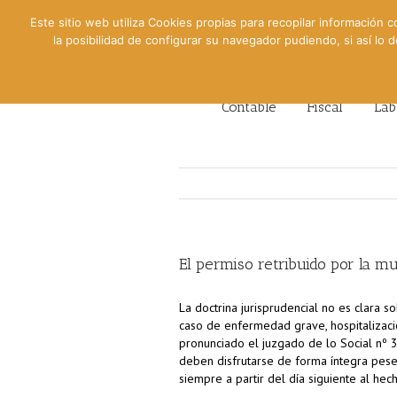
Este sitio web utiliza Cookies propias para recopilar información c
la posibilidad de configurar su navegador pudiendo, si así lo
Contable
Fiscal
Lab
El permiso retribuido por la mu
La doctrina jurisprudencial no es clara
caso de enfermedad grave, hospitalizació
pronunciado el juzgado de lo Social nº 
deben disfrutarse de forma íntegra pese 
siempre a partir del día siguiente al hec