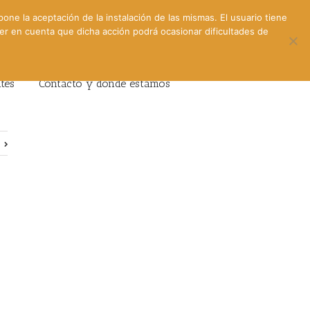
pone la aceptación de la instalación de las mismas. El usuario tiene
ner en cuenta que dicha acción podrá ocasionar dificultades de
ntes
Contacto y dónde estamos
e