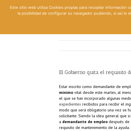
Este sitio web utiliza Cookies propias para recopilar información c
la posibilidad de configurar su navegador pudiendo, si así lo
Contable
Fiscal
Lab
El Gobierno quita el requisito
Estar inscrito como demandante de emple
mínimo
vital desde este martes, al menos
el que se han incorporado algunas med
expedientes
recibidos para recibir el in
modo que será obligatorio una vez se ha
solicitante. Siendo la idea general que s
a
demandante de empleo
después de s
requisito de mantenimiento de la ayuda. 