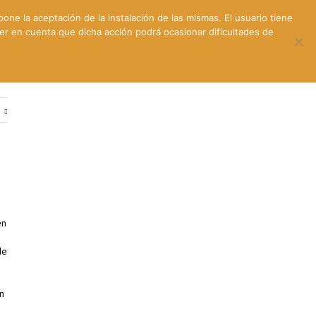
pone la aceptación de la instalación de las mismas. El usuario tiene
ner en cuenta que dicha acción podrá ocasionar dificultades de
ntes
Contacto y dónde estamos
e
en
de
n