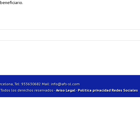
beneficiario.
arcelona, Tel: 933630682 Mail:
info@afs-sl.com
| Todos los derechos reservados -
Aviso Legal
-
Política privacidad Redes Sociales