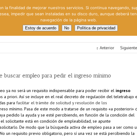
on la finalidad de mejorar nuestros servicios. Si continua navegando, su
 desea, impedir que sean instaladas en su disco duro, aunque deberá te
navegación de la página web.
oral
Gestión Cinematográfica
Otros servicios
Clie
Estoy de acuerdo
No
Política de privacidad
Anterior
Siguient
 de buscar empleo para pedir el ingreso mínimo
o ya no será un requisito indispensable para poder recibir el
ingreso
 a priori. Así se incluye en el real decreto de regulación del teletrabajo 
idas para
facilitar el trámite de solicitud y resolución de los
greso mínimo. Pasa de este modo a tratarse de un requisito «a posteriori» 
ya pedido la ayuda y se esté percibiendo, en función de la condición del
i el solicitante está en condición de empleabilidad, se apunte
olicitarlo. De modo que la búsqueda activa de empleo pasa a ser como u
No un requisito previo obligatorio, pero sí una vez se está percibiendo la