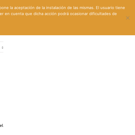
pone la aceptación de la instalación de las mismas. El usuario tiene
ner en cuenta que dicha acción podrá ocasionar dificultades de
ntes
Contacto y dónde estamos
e
el