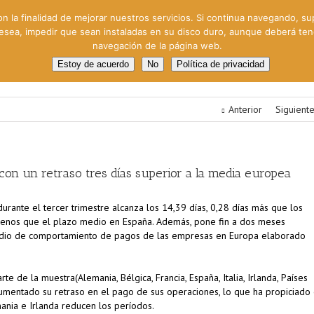
on la finalidad de mejorar nuestros servicios. Si continua navegando, su
 desea, impedir que sean instaladas en su disco duro, aunque deberá te
navegación de la página web.
oral
Gestión Cinematográfica
Otros servicios
Clie
Estoy de acuerdo
No
Política de privacidad
Anterior
Siguient
on un retraso tres días superior a la media europea
rante el tercer trimestre alcanza los 14,39 días, 0,28 días más que los
s menos que el plazo medio en España. Además, pone fin a dos meses
tudio de comportamiento de pagos de las empresas en Europa elaborado
 de la muestra(Alemania, Bélgica, Francia, España, Italia, Irlanda, Países
 aumentado su retraso en el pago de sus operaciones, lo que ha propiciado 
ania e Irlanda reducen los períodos.