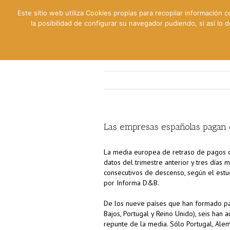
Este sitio web utiliza Cookies propias para recopilar información c
la posibilidad de configurar su navegador pudiendo, si así lo
Contable
Fiscal
Lab
Las empresas españolas pagan c
La media europea de retraso de pagos du
datos del trimestre anterior y tres día
consecutivos de descenso, según el es
por Informa D&B.
De los nueve países que han formado parte
Bajos, Portugal y Reino Unido), seis han
repunte de la media. Sólo Portugal, Alem