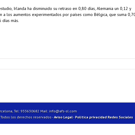
tudio, Irlanda ha disminuido su retraso en 0,80 días, Alemania un 0,12 y
nen a los aumentos experimentados por países como Bélgica, que suma 0,7
6 días más.
arcelona, Tel: 933630682 Mail:
info@afs-sl.com
| Todos los derechos reservados -
Aviso Legal
-
Política privacidad Redes Sociales